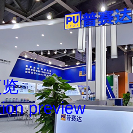
预览
tion preview