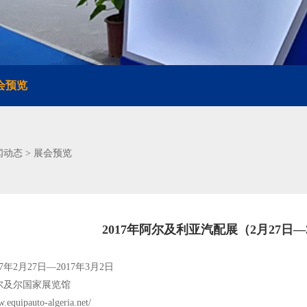
会预览
闻动态
展会预览
>
2017年阿尔及利亚汽配展（2月27日—
7
年
2
月
27
日—
2017
年
3
月
2
日
尔及尔国家展览馆
ipauto-algeria.net/