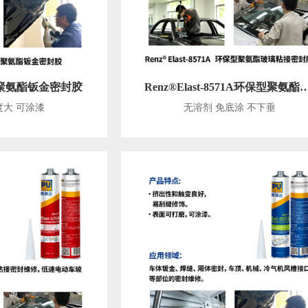
51A聚氨酯钣金密封胶
Renz®Elast-8571A环保型聚氨酯
度大 可涂漆
无溶剂 免底涂 不下垂