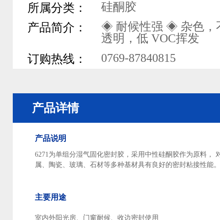
硅酮胶
所属分类：
◈ 耐候性强 ◈ 杂色，
产品简介：
透明，低 VOC挥发
0769-87840815
订购热线：
产品详情
产品说明
6271为单组分湿气固化密封胶，采用中性硅酮胶作为原
料， 
属、陶瓷、玻璃、石材等多种基材具
有良好的密封粘接性能
主要用途
室内外阳光房、门窗耐候、收边密封使用