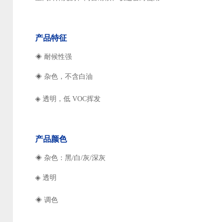
产品特征
◈ 耐候性强
◈
杂色，不含白油
◈
透明，低 VOC挥发
产品颜色
◈ 杂色：黑/白/灰/深灰
◈
透明
◈
调色