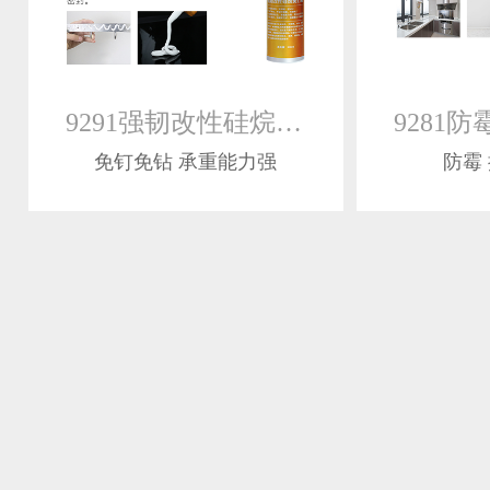
9291强韧改性硅烷免钉胶
免钉免钻 承重能力强
防霉