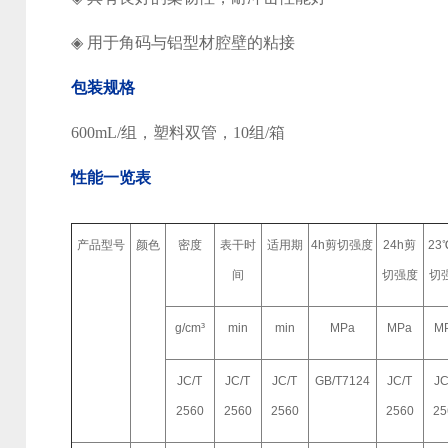
◈
用于角码与铝型材腔壁的粘接
包装规格
600mL/
组，塑料双管，
10
组
/
箱
性能一览表
产品型号
颜色
密度
表干时
适用期
4h
剪切强度
24h
剪
23
间
切强度
切
g/cm
³
min
min
MPa
MPa
M
JC/T
JC/T
JC/T
GB/T7124
JC/T
JC
2560
2560
2560
2560
25