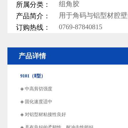
组角胶
所属分类：
用于角码与铝型材腔壁
产品简介：
0769-87840815
订购热线：
产品详情
9101
（
Ⅱ
型）
◈
中高剪切强度
◈
固化速度适中
◈
对铝型材粘接性良好
◈
具有良好的柔韧性，耐冲击性能好