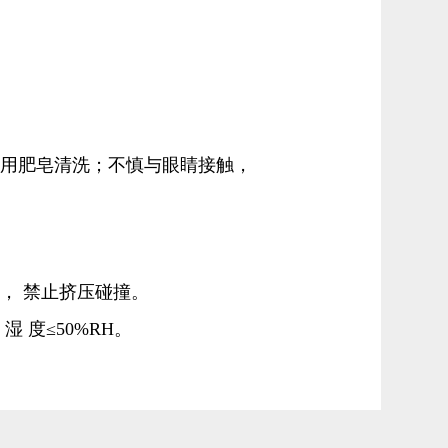
再用肥皂清洗；不慎与眼睛接触，
， 禁止挤压碰撞。
 度≤50%RH。