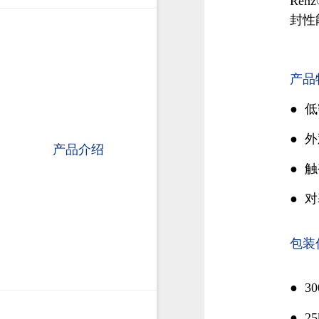
Re
封性
产品
●
低
●
外
产品介绍
●
触
●
对
包装
●
3
●
2