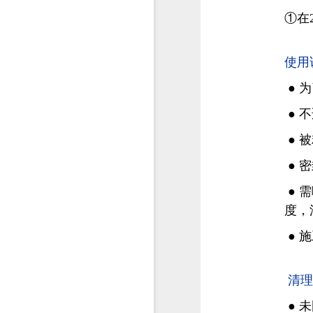
①
在
使用
● 
● 
● 
● 
● 
度，
● 
清理
● 