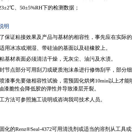
23±2℃、50±5%RH下的检测数据；
说明
为了保证粘接效果及产品与基材的相容性，事先应在实际
不适用冰冻或潮湿、带硅油的基面以及硅橡胶上。
被粘基材表面必须清洁干燥，无灰尘、油污及水渍。
密封节点部分可用刮刀或硬质泡沫条进行修饰刮平，部分
需喷漆事先要做相容性试验，需预固化烘烤10min以上才
油漆脆性会降低胶的弹性并导致漆层开裂。
施工方法可参照施工说明或咨询我司技术人员。
未固化的Renz®Seal-4372可用清洗剂或适当的溶剂从