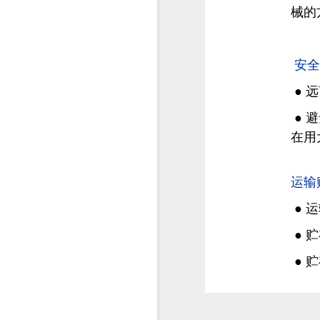
械的
安全
● 
● 
在用
运输
● 
● 
● 