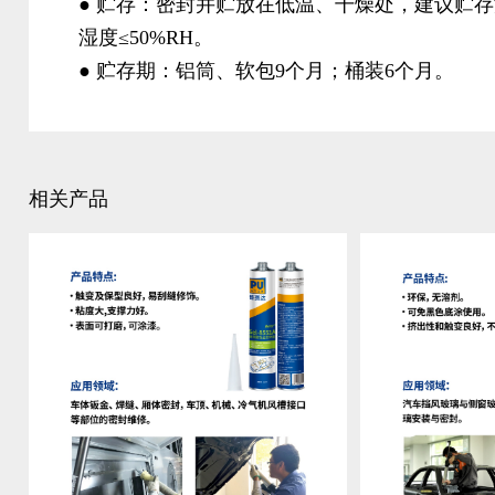
● 贮存：密封并贮放在低温、干燥处，建议贮存温
湿度≤50%RH。
● 贮存期：铝筒、软包9个月；桶装6个月。
相关产品