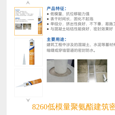
8260低模量聚氨酯建筑