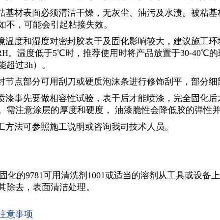
粘基材表面必须清洁干燥，无灰尘、油污及水渍。被粘基
如不，可能会引起粘接失效。
境温度和湿度对密封胶表干及固化影响较大，建议施工环境温
%RH。温度低于5℃时，推荐使用时将产品放置于30-40℃
能超过3h）。
封节点部分可用刮刀或硬质泡沫条进行修饰刮平，部分细
喷漆事先要做相容性试验，表干后才能喷漆，完全固化后
。需注意涂层的厚度和硬度， 油漆脆性会降低胶的弹性
工方法可参照施工说明或咨询我司技术人员。
固化的9781可用清洗剂1001或适当的溶剂从工具或设
其除去，表面清洁处理。
注意事项