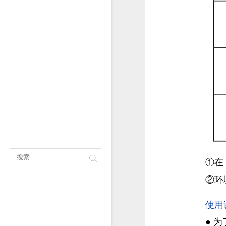
①在
②环
使用
●
为