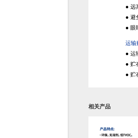
●
远
●
避
●
眼
运输
●
运
●
贮
●
贮
相关产品