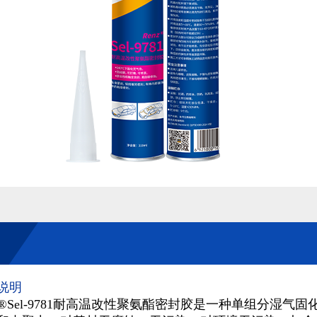
说明
nz®Sel-9781耐高温改性聚氨酯密封胶是一种单组分湿