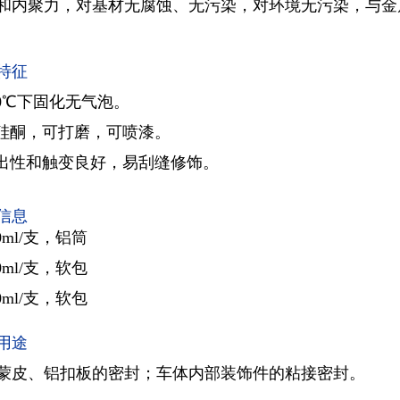
和内聚力，对基材无腐蚀、无污染，对环境无污染，与金
特征
40℃下固化无气泡。
硅酮，可打磨，可喷漆。
出性和触变良好，易刮缝修饰。
信息
0ml/支，铝筒
0ml/支，软包
0ml/支，软包
用途
蒙皮、铝扣板的密封；车体内部装饰件的粘接密封。