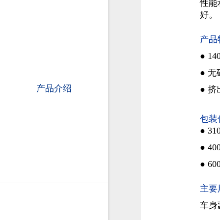
性能
好。
产品
●
1
●
无
产品介绍
●
挤
包装
●
31
●
40
●
60
主要
车身