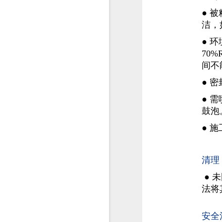
●
被
洁，
●
环
70
间不
●
密
●
需
鼓泡
●
施
清理
●
未
法将
安全